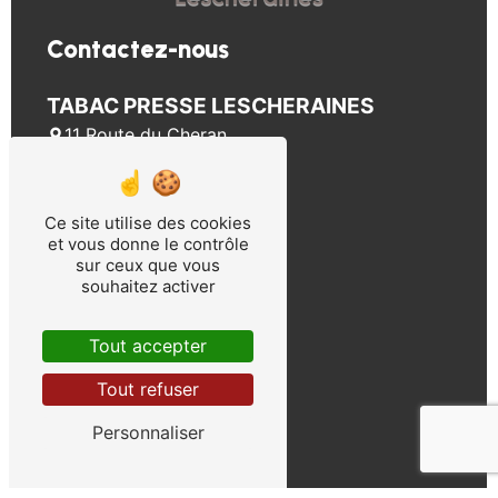
Contactez-nous
TABAC PRESSE LESCHERAINES
11 Route du Cheran
73340 Lescheraines
04 79 63 31 31
pressetissier@gmail.com
Ce site utilise des cookies
et vous donne le contrôle
Plan du site
sur ceux que vous
souhaitez activer
Accueil
Tout accepter
Contact
Tabac
Tout refuser
FDJ
Presse / Librairie
Personnaliser
Paiement fiscal
Gaz