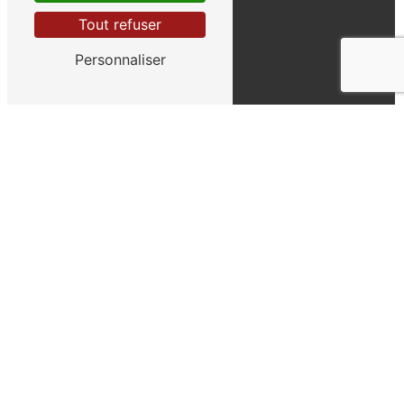
Tabac
Tout refuser
FDJ
Personnaliser
Presse / Librairie
Paiement fiscal
Gaz
Activités dans la région
Nos prestations
Cigarette électronique
Tabac
Journal
FDJ
Papeterie
Bureau de tabac
Téléphonie
Souvenir
Cigarettes
Presse
Jeux à gratter
Librairie