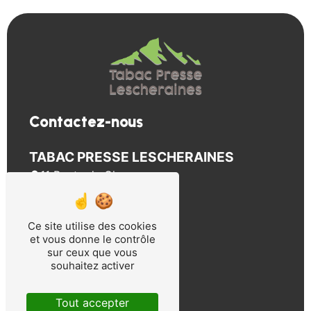
Contactez-nous
TABAC PRESSE LESCHERAINES
11 Route du Cheran
73340 Lescheraines
04 79 63 31 31
pressetissier@gmail.com
Ce site utilise des cookies
et vous donne le contrôle
sur ceux que vous
Plan du site
souhaitez activer
Accueil
Tout accepter
Contact