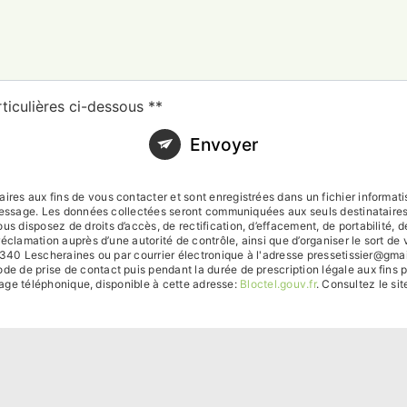
ticulières ci-dessous **
Envoyer
es aux fins de vous contacter et sont enregistrées dans un fichier informati
 message. Les données collectées seront communiquées aux seuls destinataire
sposez de droits d’accès, de rectification, d’effacement, de portabilité, de l
réclamation auprès d’une autorité de contrôle, ainsi que d’organiser le sort
340 Lescheraines ou par courrier électronique à l'adresse pressetissier@gmail.
de prise de contact puis pendant la durée de prescription légale aux fins p
chage téléphonique, disponible à cette adresse:
Bloctel.gouv.fr
. Consultez le sit