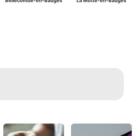
Bellecombe-en-Bauges
La Motte-en-Bauges