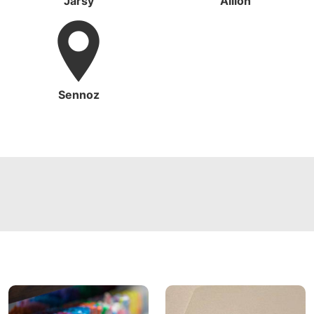
Jarsy
Aillon
Sennoz