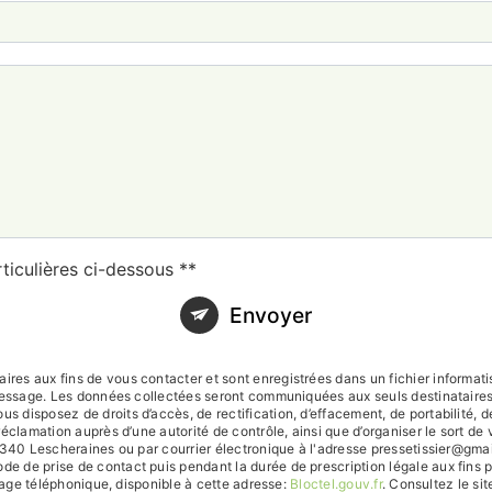
ticulières ci-dessous **
Envoyer
es aux fins de vous contacter et sont enregistrées dans un fichier informati
 message. Les données collectées seront communiquées aux seuls destinataire
sposez de droits d’accès, de rectification, d’effacement, de portabilité, de l
réclamation auprès d’une autorité de contrôle, ainsi que d’organiser le sort
340 Lescheraines ou par courrier électronique à l'adresse pressetissier@gmail.
de prise de contact puis pendant la durée de prescription légale aux fins p
chage téléphonique, disponible à cette adresse:
Bloctel.gouv.fr
. Consultez le sit