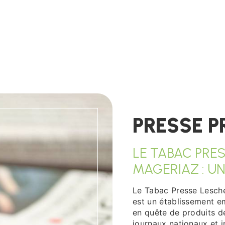
PRESSE P
LE TABAC PRE
MAGERIAZ : U
Le Tabac Presse Lescher
est un établissement em
en quête de produits de
journaux nationaux et i